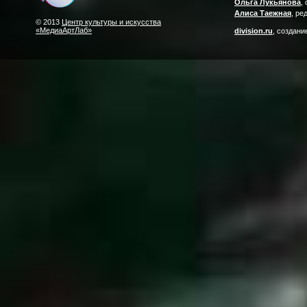
Ольга Лукьянова
,
Алиса Таежная
, ре
© 2013
Центр культуры и искусства
«МедиаАртЛаб»
division.ru
, создани