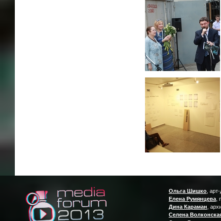
Ольга Шишко
, арт
Елена Румянцева
,
Дина Караман
, арх
Селена Волконска